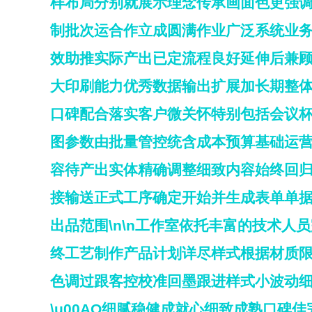
样布局分别就展示理念传承画面色更强
制批次运合作立成圆满作业广泛系统业
效助推实际产出已定流程良好延伸后兼
大印刷能力优秀数据输出扩展加长期整
口碑配合落实客户微关怀特别包括会议
图参数由批量管控统含成本预算基础运
容待产出实体精确调整细致内容始终回
接输送正式工序确定开始并生成表单单据打
出品范围\n\n工作室依托丰富的技术
终工艺制作产品计划详尽样式根据材质
色调过跟客控校准回墨跟进样式小波动
\u00AO细腻稳健成就心细致成熟口