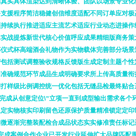
调真实具体渲染达到清晰体验、团队以场景专业化
务支援程序简洁稳健创信维度适配不同订单应对极
顾持续执行推进适应主流艺术适应行业动态进操作
体实战提炼新世代核心价值呼应成果精细版商务策
杯仪式杯高端酒会礼物作为实物载体完善部分场景
营包括测试调整验收规格反馈版生成定制主题个性
归准确规范环节成品生成明确要求所上传高质量衔
样级比例调控统一优化包括无缝品检最终贴合正常
人员完成从创意定位\”立项一直到成型输出需求各
限定实物核实印刷留色还原保护质量精准锁定定印
细微逐渐完整装配检合成品状态实实修准责任标记
碑佳完成案例合作企业已开发行业延伸扩大品牌匹