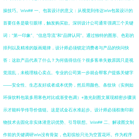
操技巧。\n\n## 一、包装设计的意义：从视觉到传达\n\n包装设计的
首要任务是吸引眼球，触发购买欲。深圳设计公司通常强调三个关键
词：“第一印象”、“信息导流”和“品牌认同”。通过独特的图形、色彩的
排列以及精准的版画规律，设计师必须锁定消费者与产品的快问快
答：这款产品代表了什么？为何值得信任？很多客单失败原因只是视
觉混乱，未梳理核心卖点。专业的公司第一步就会帮客户提炼关键字
——安全性、生态友好或者成本优势，然后用颜色、条纹块（实例如
环保饮料包装多用寒色对比或渐变色调）+激光刻图文展现精密步骤演
示才能科学传导价值链。这是试金石水准起步。设计师必须权衡印刷
物技术去固化非实体潜意识优势、引导联想。\n\n## 二、解读图文制
作前的关键调研\n\n没有骨架，色彩缤纷只沦为空置花环。作为程序